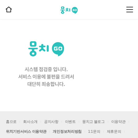
뭉치고
뭉
홈
치
으
고
메
로
뉴
이
동
홈으로
회사소개
공지사항
이벤트
뭉치고 블로그
이용약관
위치기반서비스 이용약관
개인정보처리방침
1:1문의
제휴문의