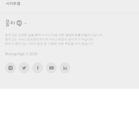
사이트맵
뭉
치
고
뭉치고는 건전한 샵을 통해 누구나 마음 편한 힐링문화를 만들어나갑니다.
뭉치고는 서비스정보중개자이며 서비스제공의 당사자가 아닙니다.
따라서 뭉치고는 서비스정보 및 이용에 대한 책임을 지지 않습니다.
Moongchigo ©
2026