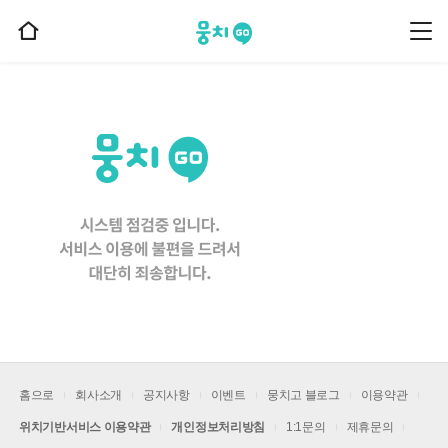
뭉치고
뭉
홈
치
으
고
메
로
뉴
이
동
홈으로
회사소개
공지사항
이벤트
뭉치고 블로그
이용약관
위치기반서비스 이용약관
개인정보처리방침
1:1문의
제휴문의