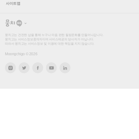
사이트맵
뭉
치
고
뭉치고는 건전한 샵을 통해 누구나 마음 편한 힐링문화를 만들어나갑니다.
뭉치고는 서비스정보중개자이며 서비스제공의 당사자가 아닙니다.
따라서 뭉치고는 서비스정보 및 이용에 대한 책임을 지지 않습니다.
Moongchigo ©
2026