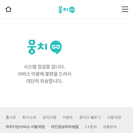
뭉치고
뭉
홈
치
으
고
메
로
뉴
이
동
홈으로
회사소개
공지사항
이벤트
뭉치고 블로그
이용약관
위치기반서비스 이용약관
개인정보처리방침
1:1문의
제휴문의