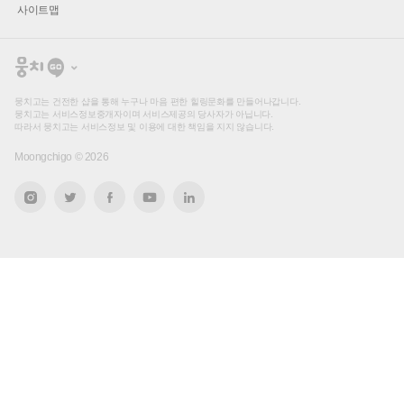
사이트맵
뭉
치
고
뭉치고는 건전한 샵을 통해 누구나 마음 편한 힐링문화를 만들어나갑니다.
뭉치고는 서비스정보중개자이며 서비스제공의 당사자가 아닙니다.
따라서 뭉치고는 서비스정보 및 이용에 대한 책임을 지지 않습니다.
Moongchigo ©
2026