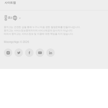
사이트맵
뭉
치
고
뭉치고는 건전한 샵을 통해 누구나 마음 편한 힐링문화를 만들어나갑니다.
뭉치고는 서비스정보중개자이며 서비스제공의 당사자가 아닙니다.
따라서 뭉치고는 서비스정보 및 이용에 대한 책임을 지지 않습니다.
Moongchigo ©
2026