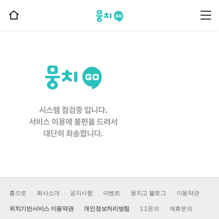
뭉치고
뭉
홈
치
으
고
메
로
뉴
이
동
홈으로
회사소개
공지사항
이벤트
뭉치고 블로그
이용약관
위치기반서비스 이용약관
개인정보처리방침
1:1문의
제휴문의