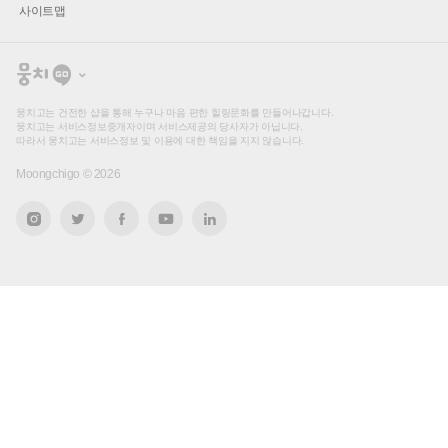
사이트맵
뭉
치
고
뭉치고는 건전한 샵을 통해 누구나 마음 편한 힐링문화를 만들어나갑니다.
뭉치고는 서비스정보중개자이며 서비스제공의 당사자가 아닙니다.
따라서 뭉치고는 서비스정보 및 이용에 대한 책임을 지지 않습니다.
Moongchigo ©
2026