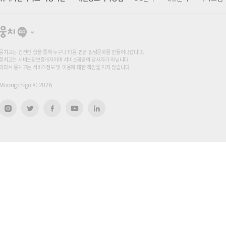
뭉
치
고
뭉치고는 건전한 샵을 통해 누구나 마음 편한 힐링문화를 만들어나갑니다.
뭉치고는 서비스정보중개자이며 서비스제공의 당사자가 아닙니다.
따라서 뭉치고는 서비스정보 및 이용에 대한 책임을 지지 않습니다.
Moongchigo ©
2026