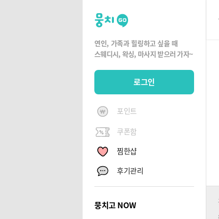
뭉
치
고
연인, 가족과 힐링하고 싶을 때
뭉
스웨디시, 왁싱,
마사지 받으러 가자~
치
G
로그인
O
포인트
쿠폰함
찜한샵
후기관리
뭉치고 NOW