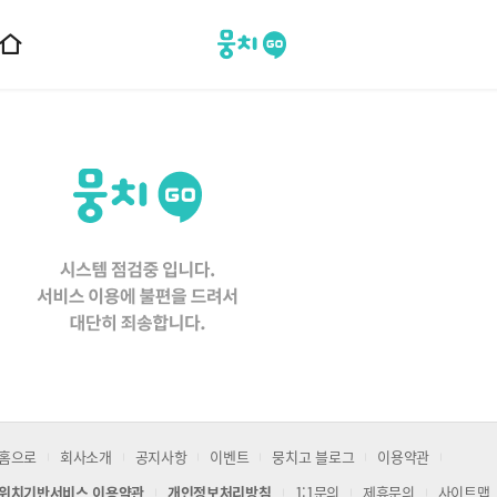
뭉치고
홈
으
로
이
동
홈으로
회사소개
공지사항
이벤트
뭉치고 블로그
이용약관
위치기반서비스 이용약관
개인정보처리방침
1:1문의
제휴문의
사이트맵