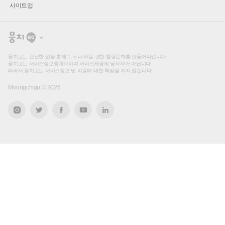
사이트맵
뭉
치
고
뭉치고는 건전한 샵을 통해 누구나 마음 편한 힐링문화를 만들어나갑니다.
뭉치고는 서비스정보중개자이며 서비스제공의 당사자가 아닙니다.
따라서 뭉치고는 서비스정보 및 이용에 대한 책임을 지지 않습니다.
Moongchigo ©
2026