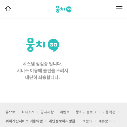
뭉치고
뭉
홈
치
으
고
메
로
뉴
이
동
홈으로
회사소개
공지사항
이벤트
뭉치고 블로그
이용약관
위치기반서비스 이용약관
개인정보처리방침
1:1문의
제휴문의