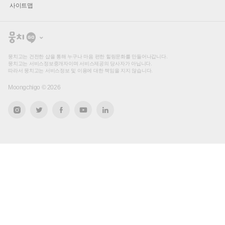
사이트맵
뭉
치
고
뭉치고는 건전한 샵을 통해 누구나 마음 편한 힐링문화를 만들어나갑니다.
뭉치고는 서비스정보중개자이며 서비스제공의 당사자가 아닙니다.
따라서 뭉치고는 서비스정보 및 이용에 대한 책임을 지지 않습니다.
Moongchigo ©
2026