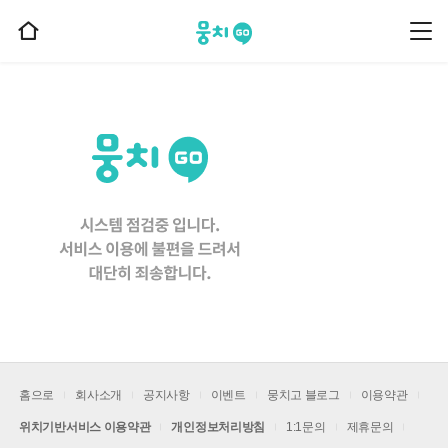
뭉치고
뭉
홈
치
으
고
메
로
뉴
이
동
홈으로
회사소개
공지사항
이벤트
뭉치고 블로그
이용약관
위치기반서비스 이용약관
개인정보처리방침
1:1문의
제휴문의