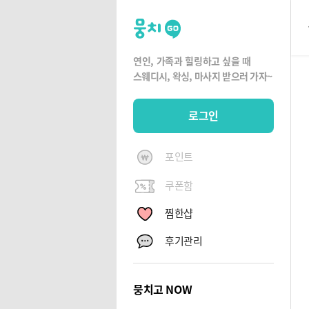
뭉
치
고
연인, 가족과 힐링하고 싶을 때
뭉
스웨디시, 왁싱,
마사지 받으러 가자~
치
G
로그인
O
포인트
쿠폰함
찜한샵
후기관리
뭉치고 NOW