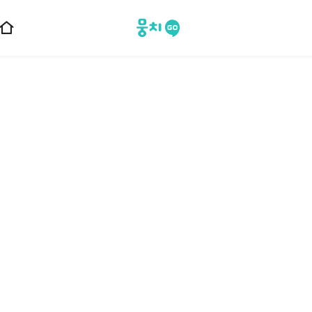
뭉치고
홈
으
로
이
동
홈으로
회사소개
공지사항
이벤트
뭉치고 블로그
이용약관
위치기반서비스 이용약관
개인정보처리방침
1:1문의
제휴문의
사이트맵
뭉
치