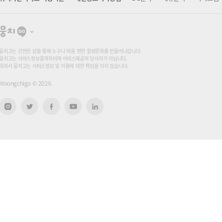
뭉
치
고
뭉치고는 건전한 샵을 통해 누구나 마음 편한 힐링문화를 만들어나갑니다.
뭉치고는 서비스정보중개자이며 서비스제공의 당사자가 아닙니다.
따라서 뭉치고는 서비스정보 및 이용에 대한 책임을 지지 않습니다.
Moongchigo ©
2026