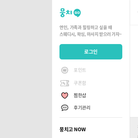
뭉
치
고
연인, 가족과 힐링하고 싶을 때
뭉
스웨디시, 왁싱,
마사지 받으러 가자~
치
G
로그인
O
포인트
쿠폰함
찜한샵
후기관리
뭉치고 NOW