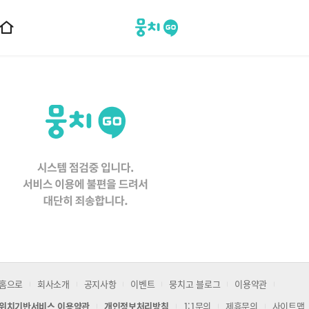
뭉치고
홈
으
로
이
동
홈으로
회사소개
공지사항
이벤트
뭉치고 블로그
이용약관
위치기반서비스 이용약관
개인정보처리방침
1:1문의
제휴문의
사이트맵