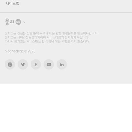
사이트맵
뭉
치
고
뭉치고는 건전한 샵을 통해 누구나 마음 편한 힐링문화를 만들어나갑니다.
뭉치고는 서비스정보중개자이며 서비스제공의 당사자가 아닙니다.
따라서 뭉치고는 서비스정보 및 이용에 대한 책임을 지지 않습니다.
Moongchigo ©
2026