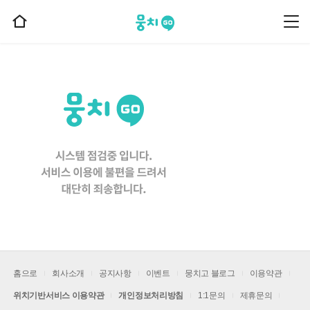
뭉치고
뭉
홈
치
으
고
메
로
뉴
이
동
홈으로
회사소개
공지사항
이벤트
뭉치고 블로그
이용약관
위치기반서비스 이용약관
개인정보처리방침
1:1문의
제휴문의