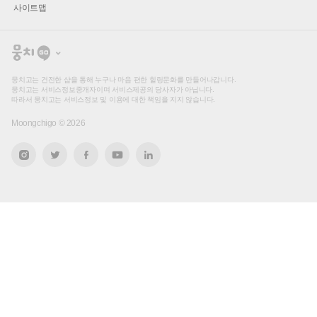
사이트맵
뭉
치
고
뭉치고는 건전한 샵을 통해 누구나 마음 편한 힐링문화를 만들어나갑니다.
뭉치고는 서비스정보중개자이며 서비스제공의 당사자가 아닙니다.
따라서 뭉치고는 서비스정보 및 이용에 대한 책임을 지지 않습니다.
Moongchigo ©
2026