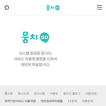
뭉치고
뭉
홈
치
으
고
메
로
뉴
이
동
홈으로
회사소개
공지사항
이벤트
뭉치고 블로그
이용약관
위치기반서비스 이용약관
개인정보처리방침
1:1문의
제휴문의