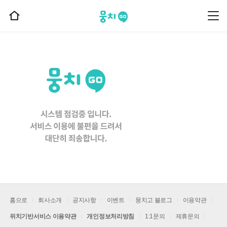
뭉치고
뭉
홈
치
으
고
메
로
뉴
이
동
홈으로
회사소개
공지사항
이벤트
뭉치고 블로그
이용약관
위치기반서비스 이용약관
개인정보처리방침
1:1문의
제휴문의