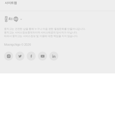
사이트맵
뭉
치
고
뭉치고는 건전한 샵을 통해 누구나 마음 편한 힐링문화를 만들어나갑니다.
뭉치고는 서비스정보중개자이며 서비스제공의 당사자가 아닙니다.
따라서 뭉치고는 서비스정보 및 이용에 대한 책임을 지지 않습니다.
Moongchigo ©
2026