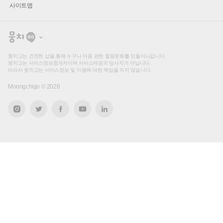
사이트맵
뭉
치
고
뭉치고는 건전한 샵을 통해 누구나 마음 편한 힐링문화를 만들어나갑니다.
뭉치고는 서비스정보중개자이며 서비스제공의 당사자가 아닙니다.
따라서 뭉치고는 서비스정보 및 이용에 대한 책임을 지지 않습니다.
Moongchigo ©
2026