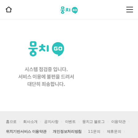
뭉치고
뭉
홈
치
으
고
메
로
뉴
이
동
홈으로
회사소개
공지사항
이벤트
뭉치고 블로그
이용약관
위치기반서비스 이용약관
개인정보처리방침
1:1문의
제휴문의