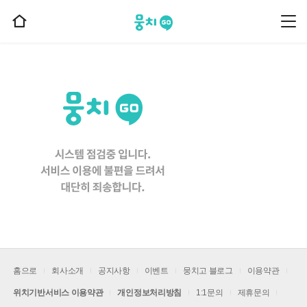
뭉치고
뭉
홈
치
으
고
메
로
뉴
이
동
홈으로
회사소개
공지사항
이벤트
뭉치고 블로그
이용약관
위치기반서비스 이용약관
개인정보처리방침
1:1문의
제휴문의