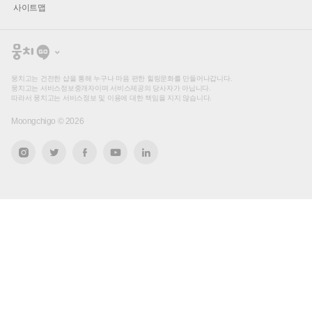
사이트맵
뭉
치
고
뭉치고는 건전한 샵을 통해 누구나 마음 편한 힐링문화를 만들어나갑니다.
뭉치고는 서비스정보중개자이며 서비스제공의 당사자가 아닙니다.
따라서 뭉치고는 서비스정보 및 이용에 대한 책임을 지지 않습니다.
Moongchigo ©
2026