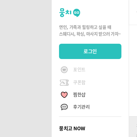
뭉
치
고
연인, 가족과 힐링하고 싶을 때
뭉
스웨디시, 왁싱,
마사지 받으러 가자~
치
G
로그인
O
포인트
쿠폰함
찜한샵
후기관리
뭉치고 NOW