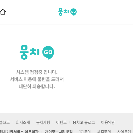
뭉치고
홈
으
로
이
동
홈으로
회사소개
공지사항
이벤트
뭉치고 블로그
이용약관
위치기반서비스 이용약관
개인정보처리방침
1:1문의
제휴문의
사이트맵