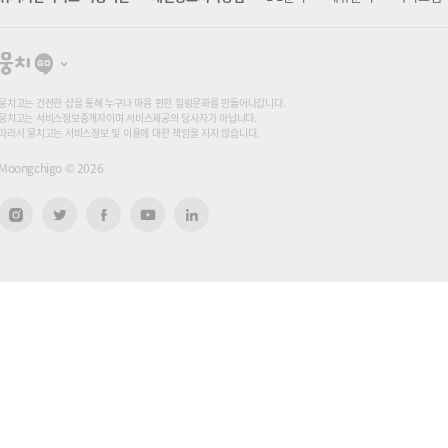
뭉
치
고
뭉치고는 건전한 샵을 통해 누구나 마음 편한 힐링문화를 만들어나갑니다.
뭉치고는 서비스정보중개자이며 서비스제공의 당사자가 아닙니다.
따라서 뭉치고는 서비스정보 및 이용에 대한 책임을 지지 않습니다.
Moongchigo ©
2026