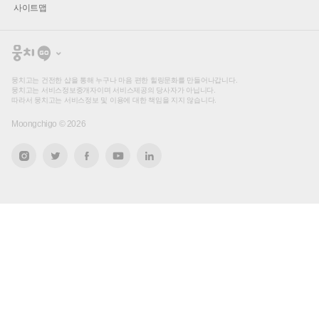
사이트맵
뭉
치
고
뭉치고는 건전한 샵을 통해 누구나 마음 편한 힐링문화를 만들어나갑니다.
뭉치고는 서비스정보중개자이며 서비스제공의 당사자가 아닙니다.
따라서 뭉치고는 서비스정보 및 이용에 대한 책임을 지지 않습니다.
Moongchigo ©
2026