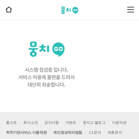
뭉치고
뭉
홈
치
으
고
메
로
뉴
이
동
홈으로
회사소개
공지사항
이벤트
뭉치고 블로그
이용약관
위치기반서비스 이용약관
개인정보처리방침
1:1문의
제휴문의