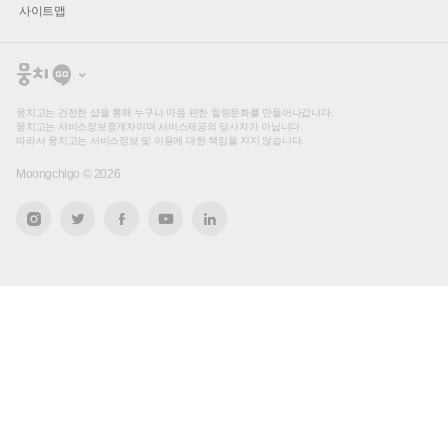
사이트맵
뭉
치
고
뭉치고는 건전한 샵을 통해 누구나 마음 편한 힐링문화를 만들어나갑니다.
뭉치고는 서비스정보중개자이며 서비스제공의 당사자가 아닙니다.
따라서 뭉치고는 서비스정보 및 이용에 대한 책임을 지지 않습니다.
Moongchigo ©
2026