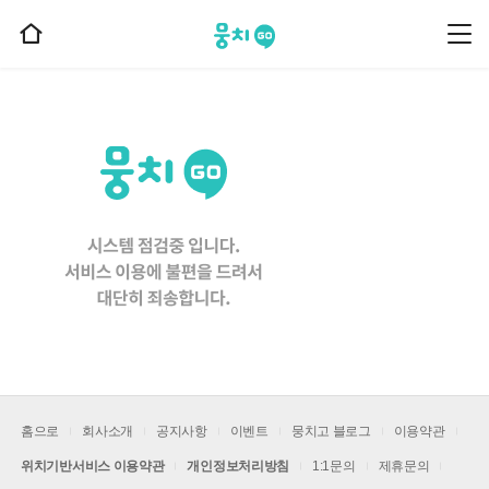
뭉치고
뭉
홈
치
으
고
메
로
뉴
이
동
홈으로
회사소개
공지사항
이벤트
뭉치고 블로그
이용약관
위치기반서비스 이용약관
개인정보처리방침
1:1문의
제휴문의