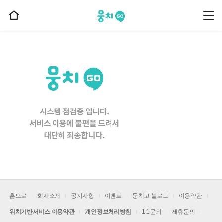
뭉치고
뭉
홈
치
으
고
메
로
뉴
이
동
홈으로
회사소개
공지사항
이벤트
뭉치고 블로그
이용약관
위치기반서비스 이용약관
개인정보처리방침
1:1문의
제휴문의