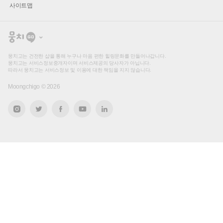
사이트맵
뭉
치
고
뭉치고는 건전한 샵을 통해 누구나 마음 편한 힐링문화를 만들어나갑니다.
뭉치고는 서비스정보중개자이며 서비스제공의 당사자가 아닙니다.
따라서 뭉치고는 서비스정보 및 이용에 대한 책임을 지지 않습니다.
Moongchigo ©
2026