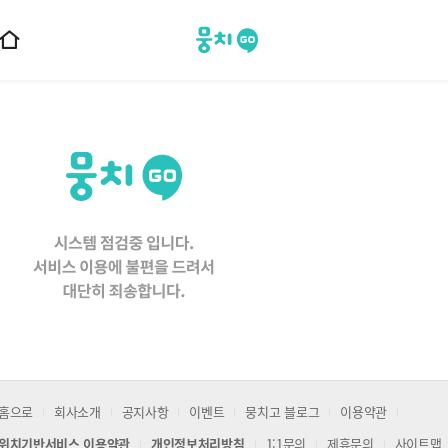
뭉치고
홈
으
로
이
동
홈으로
회사소개
공지사항
이벤트
뭉치고 블로그
이용약관
위치기반서비스 이용약관
개인정보처리방침
1:1문의
제휴문의
사이트맵