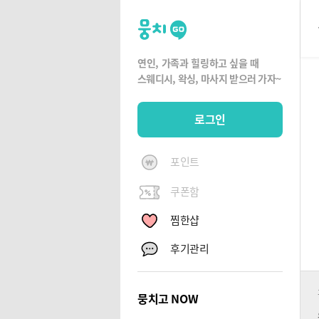
뭉
치
고
연인, 가족과 힐링하고 싶을 때
뭉
스웨디시, 왁싱,
마사지 받으러 가자~
치
G
로그인
O
포인트
쿠폰함
찜한샵
후기관리
뭉치고 NOW