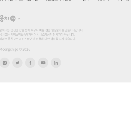
뭉
치
고
뭉치고는 건전한 샵을 통해 누구나 마음 편한 힐링문화를 만들어나갑니다.
뭉치고는 서비스정보중개자이며 서비스제공의 당사자가 아닙니다.
따라서 뭉치고는 서비스정보 및 이용에 대한 책임을 지지 않습니다.
Moongchigo ©
2026