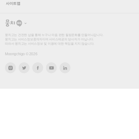
사이트맵
뭉
치
고
뭉치고는 건전한 샵을 통해 누구나 마음 편한 힐링문화를 만들어나갑니다.
뭉치고는 서비스정보중개자이며 서비스제공의 당사자가 아닙니다.
따라서 뭉치고는 서비스정보 및 이용에 대한 책임을 지지 않습니다.
Moongchigo ©
2026