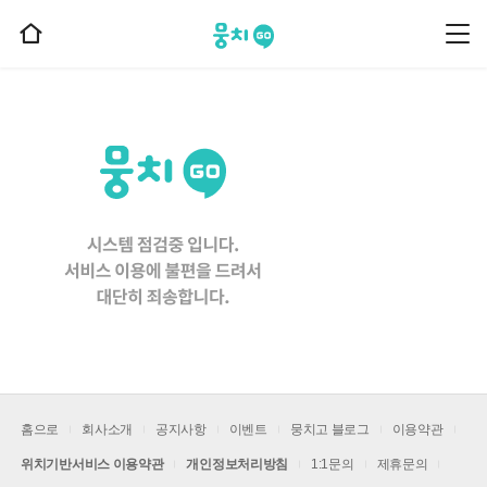
뭉치고
뭉
홈
치
으
고
메
로
뉴
이
동
홈으로
회사소개
공지사항
이벤트
뭉치고 블로그
이용약관
위치기반서비스 이용약관
개인정보처리방침
1:1문의
제휴문의