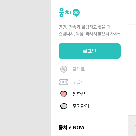
뭉
치
고
연인, 가족과 힐링하고 싶을 때
뭉
스웨디시, 왁싱,
마사지 받으러 가자~
치
G
로그인
O
포인트
쿠폰함
찜한샵
후기관리
뭉치고 NOW