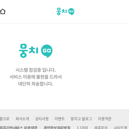
뭉치고
홈
으
로
이
동
홈으로
회사소개
공지사항
이벤트
뭉치고 블로그
이용약관
위치기반서비스 이용약관
개인정보처리방침
1:1문의
제휴문의
사이트맵