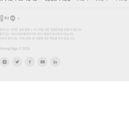
뭉
치
고
뭉치고는 건전한 샵을 통해 누구나 마음 편한 힐링문화를 만들어나갑니다.
뭉치고는 서비스정보중개자이며 서비스제공의 당사자가 아닙니다.
따라서 뭉치고는 서비스정보 및 이용에 대한 책임을 지지 않습니다.
Moongchigo ©
2026