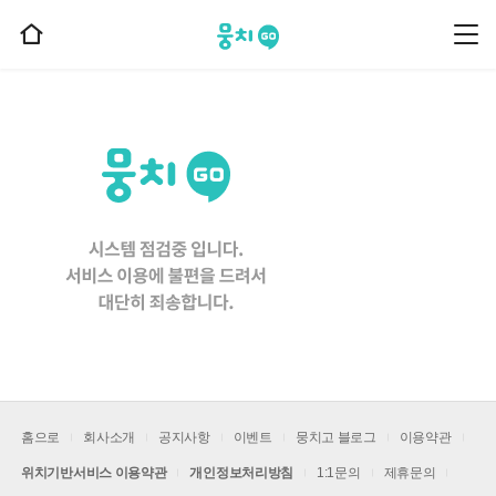
뭉치고
뭉
홈
치
으
고
메
로
뉴
이
동
홈으로
회사소개
공지사항
이벤트
뭉치고 블로그
이용약관
위치기반서비스 이용약관
개인정보처리방침
1:1문의
제휴문의