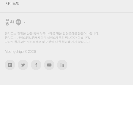
사이트맵
뭉
치
고
뭉치고는 건전한 샵을 통해 누구나 마음 편한 힐링문화를 만들어나갑니다.
뭉치고는 서비스정보중개자이며 서비스제공의 당사자가 아닙니다.
따라서 뭉치고는 서비스정보 및 이용에 대한 책임을 지지 않습니다.
Moongchigo ©
2026