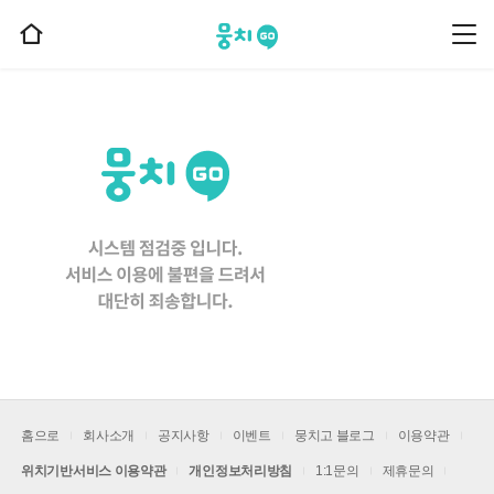
뭉치고
뭉
홈
치
으
고
메
로
뉴
이
동
홈으로
회사소개
공지사항
이벤트
뭉치고 블로그
이용약관
위치기반서비스 이용약관
개인정보처리방침
1:1문의
제휴문의