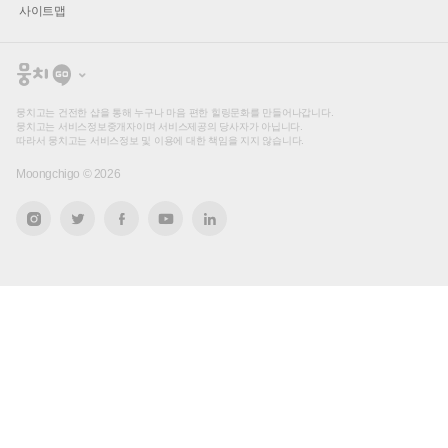
사이트맵
뭉
치
고
뭉치고는 건전한 샵을 통해 누구나 마음 편한 힐링문화를 만들어나갑니다.
뭉치고는 서비스정보중개자이며 서비스제공의 당사자가 아닙니다.
따라서 뭉치고는 서비스정보 및 이용에 대한 책임을 지지 않습니다.
Moongchigo ©
2026