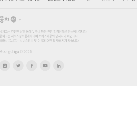
뭉
치
고
뭉치고는 건전한 샵을 통해 누구나 마음 편한 힐링문화를 만들어나갑니다.
뭉치고는 서비스정보중개자이며 서비스제공의 당사자가 아닙니다.
따라서 뭉치고는 서비스정보 및 이용에 대한 책임을 지지 않습니다.
Moongchigo ©
2026