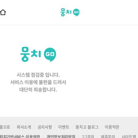
뭉치고
홈
으
로
이
동
홈으로
회사소개
공지사항
이벤트
뭉치고 블로그
이용약관
위치기반서비스 이용약관
개인정보처리방침
1:1문의
제휴문의
사이트맵