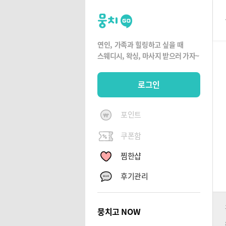
뭉
치
고
연인, 가족과 힐링하고 싶을 때
뭉
스웨디시, 왁싱,
마사지 받으러 가자~
치
G
로그인
O
포인트
쿠폰함
찜한샵
후기관리
뭉치고 NOW