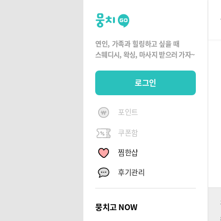
뭉
치
고
연인, 가족과 힐링하고 싶을 때
뭉
스웨디시, 왁싱,
마사지 받으러 가자~
치
G
로그인
O
포인트
쿠폰함
찜한샵
후기관리
뭉치고 NOW