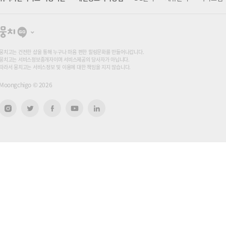
뭉
치
고
뭉치고는 건전한 샵을 통해 누구나 마음 편한 힐링문화를 만들어나갑니다.
뭉치고는 서비스정보중개자이며 서비스제공의 당사자가 아닙니다.
따라서 뭉치고는 서비스정보 및 이용에 대한 책임을 지지 않습니다.
Moongchigo ©
2026