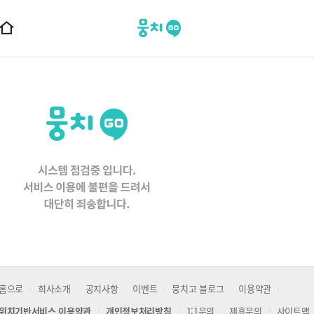
뭉치고
홈
으
로
이
동
홈으로
회사소개
공지사항
이벤트
뭉치고 블로그
이용약관
위치기반서비스 이용약관
개인정보처리방침
1:1문의
제휴문의
사이트맵