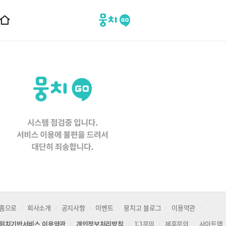
뭉치고
홈
으
로
이
동
홈으로
회사소개
공지사항
이벤트
뭉치고 블로그
이용약관
위치기반서비스 이용약관
개인정보처리방침
1:1문의
제휴문의
사이트맵