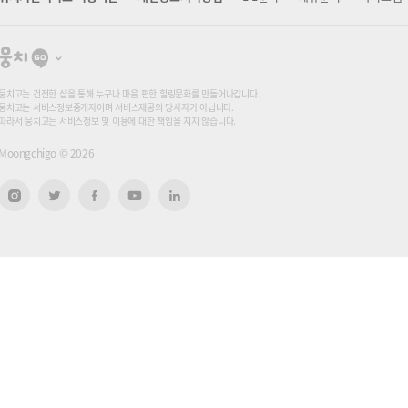
뭉
치
고
뭉치고는 건전한 샵을 통해 누구나 마음 편한 힐링문화를 만들어나갑니다.
뭉치고는 서비스정보중개자이며 서비스제공의 당사자가 아닙니다.
따라서 뭉치고는 서비스정보 및 이용에 대한 책임을 지지 않습니다.
Moongchigo ©
2026