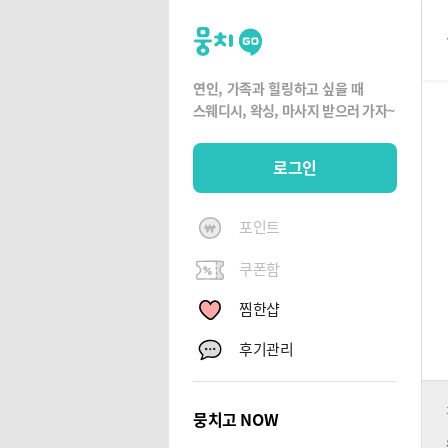
뭉
치
고
연인, 가족과 힐링하고 싶을 때
뭉
스웨디시, 왁싱,
마사지 받으러 가자~
치
G
로그인
O
포인트
쿠폰함
찜한샵
후기관리
뭉치고 NOW