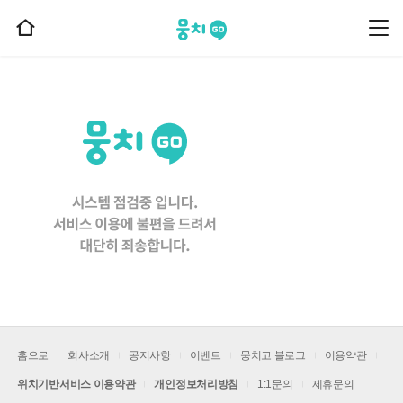
뭉치고
뭉
홈
치
으
고
메
로
뉴
이
동
홈으로
회사소개
공지사항
이벤트
뭉치고 블로그
이용약관
위치기반서비스 이용약관
개인정보처리방침
1:1문의
제휴문의