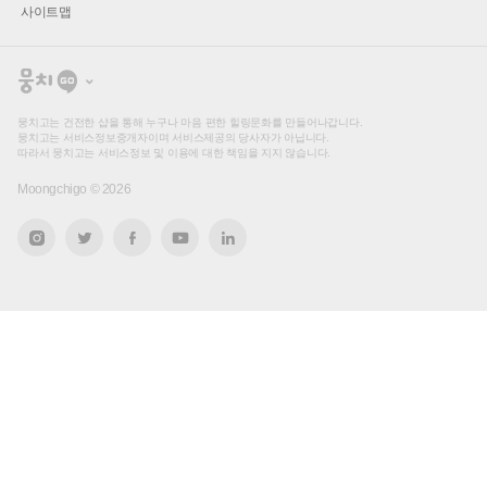
사이트맵
뭉
치
고
뭉치고는 건전한 샵을 통해 누구나 마음 편한 힐링문화를 만들어나갑니다.
뭉치고는 서비스정보중개자이며 서비스제공의 당사자가 아닙니다.
따라서 뭉치고는 서비스정보 및 이용에 대한 책임을 지지 않습니다.
Moongchigo ©
2026