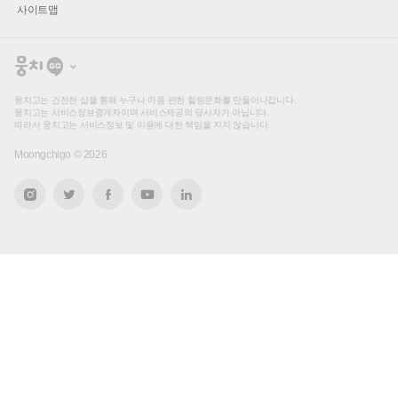
사이트맵
뭉
치
고
뭉치고는 건전한 샵을 통해 누구나 마음 편한 힐링문화를 만들어나갑니다.
뭉치고는 서비스정보중개자이며 서비스제공의 당사자가 아닙니다.
따라서 뭉치고는 서비스정보 및 이용에 대한 책임을 지지 않습니다.
Moongchigo ©
2026