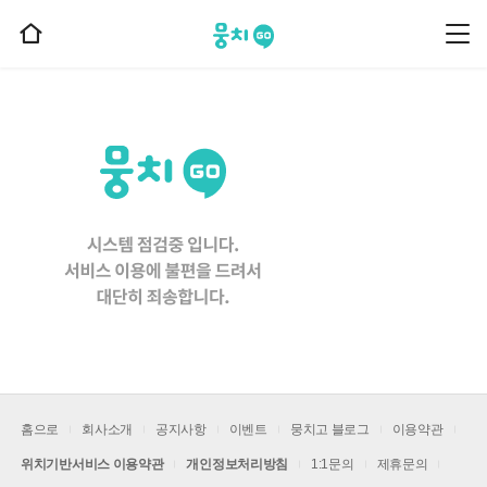
뭉치고
뭉
홈
치
으
고
메
로
뉴
이
동
홈으로
회사소개
공지사항
이벤트
뭉치고 블로그
이용약관
위치기반서비스 이용약관
개인정보처리방침
1:1문의
제휴문의