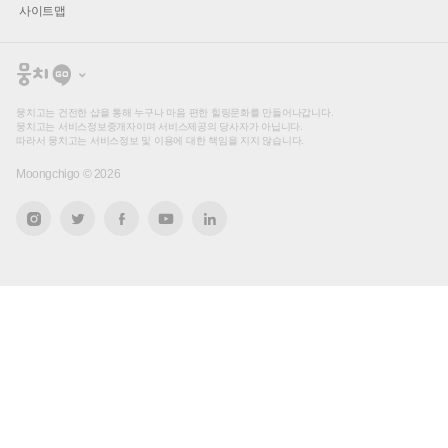
사이트맵
뭉
치
고
뭉치고는 건전한 샵을 통해 누구나 마음 편한 힐링문화를 만들어나갑니다.
뭉치고는 서비스정보중개자이며 서비스제공의 당사자가 아닙니다.
따라서 뭉치고는 서비스정보 및 이용에 대한 책임을 지지 않습니다.
Moongchigo ©
2026