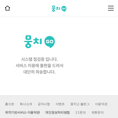
뭉치고
뭉
홈
치
으
고
메
로
뉴
이
동
홈으로
회사소개
공지사항
이벤트
뭉치고 블로그
이용약관
위치기반서비스 이용약관
개인정보처리방침
1:1문의
제휴문의