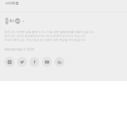
사이트맵
뭉
치
고
뭉치고는 건전한 샵을 통해 누구나 마음 편한 힐링문화를 만들어나갑니다.
뭉치고는 서비스정보중개자이며 서비스제공의 당사자가 아닙니다.
따라서 뭉치고는 서비스정보 및 이용에 대한 책임을 지지 않습니다.
Moongchigo ©
2026