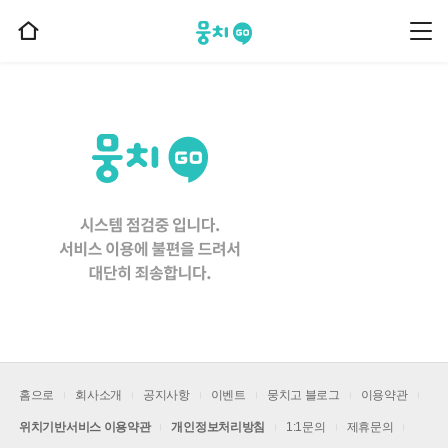
뭉치고
뭉
홈
치
으
고
메
로
뉴
이
동
홈으로
회사소개
공지사항
이벤트
뭉치고 블로그
이용약관
위치기반서비스 이용약관
개인정보처리방침
1:1문의
제휴문의