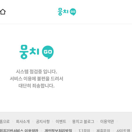
뭉치고
홈
으
로
이
동
홈으로
회사소개
공지사항
이벤트
뭉치고 블로그
이용약관
위치기반서비스 이용약관
개인정보처리방침
1:1문의
제휴문의
사이트맵