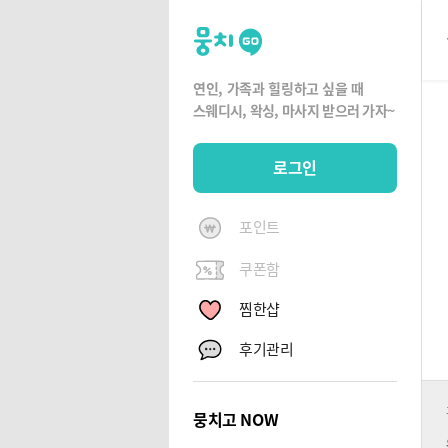
뭉
치
고
연인, 가족과 힐링하고 싶을 때
뭉
스웨디시, 왁싱,
마사지 받으러 가자~
치
G
로그인
O
포인트
쿠폰함
찜한샵
후기관리
뭉치고 NOW