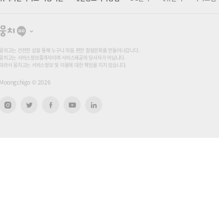
뭉
치
고
뭉치고는 건전한 샵을 통해 누구나 마음 편한 힐링문화를 만들어나갑니다.
뭉치고는 서비스정보중개자이며 서비스제공의 당사자가 아닙니다.
따라서 뭉치고는 서비스정보 및 이용에 대한 책임을 지지 않습니다.
Moongchigo ©
2026