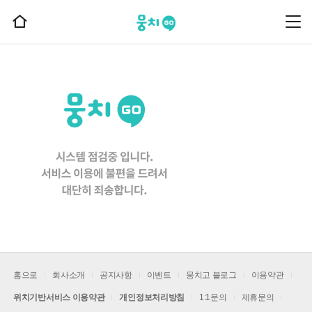
뭉치고
뭉
홈
치
으
고
메
로
뉴
이
동
홈으로
회사소개
공지사항
이벤트
뭉치고 블로그
이용약관
위치기반서비스 이용약관
개인정보처리방침
1:1문의
제휴문의