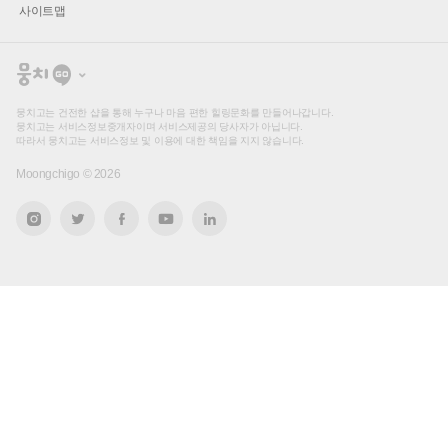
사이트맵
뭉
치
고
뭉치고는 건전한 샵을 통해 누구나 마음 편한 힐링문화를 만들어나갑니다.
뭉치고는 서비스정보중개자이며 서비스제공의 당사자가 아닙니다.
따라서 뭉치고는 서비스정보 및 이용에 대한 책임을 지지 않습니다.
Moongchigo ©
2026