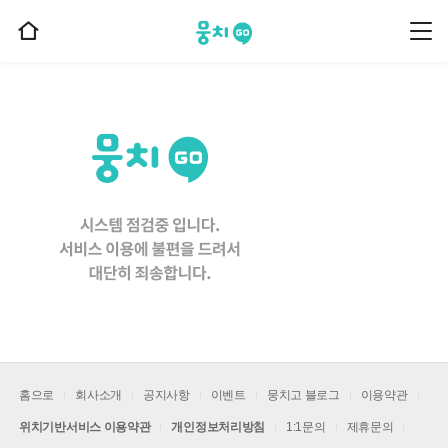
뭉치고
뭉
홈
치
으
고
메
로
뉴
이
동
홈으로
회사소개
공지사항
이벤트
뭉치고 블로그
이용약관
위치기반서비스 이용약관
개인정보처리방침
1:1문의
제휴문의