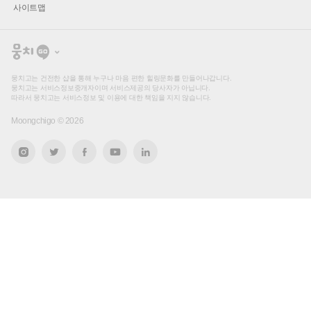
사이트맵
뭉
치
고
뭉치고는 건전한 샵을 통해 누구나 마음 편한 힐링문화를 만들어나갑니다.
뭉치고는 서비스정보중개자이며 서비스제공의 당사자가 아닙니다.
따라서 뭉치고는 서비스정보 및 이용에 대한 책임을 지지 않습니다.
Moongchigo ©
2026