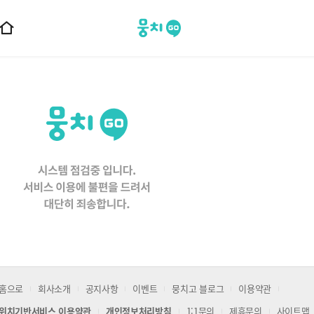
뭉치고
홈
으
로
이
동
홈으로
회사소개
공지사항
이벤트
뭉치고 블로그
이용약관
위치기반서비스 이용약관
개인정보처리방침
1:1문의
제휴문의
사이트맵