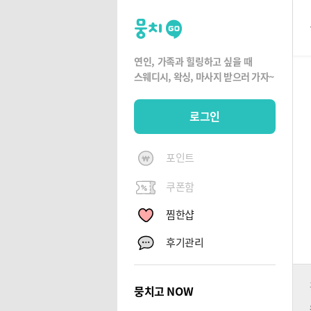
뭉
치
고
연인, 가족과 힐링하고 싶을 때
뭉
스웨디시, 왁싱,
마사지 받으러 가자~
치
G
로그인
O
포인트
쿠폰함
찜한샵
후기관리
뭉치고 NOW