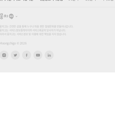
뭉
치
고
뭉치고는 건전한 샵을 통해 누구나 마음 편한 힐링문화를 만들어나갑니다.
뭉치고는 서비스정보중개자이며 서비스제공의 당사자가 아닙니다.
따라서 뭉치고는 서비스정보 및 이용에 대한 책임을 지지 않습니다.
Moongchigo ©
2026