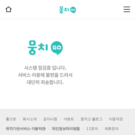
뭉치고
뭉
홈
치
으
고
메
로
뉴
이
동
홈으로
회사소개
공지사항
이벤트
뭉치고 블로그
이용약관
위치기반서비스 이용약관
개인정보처리방침
1:1문의
제휴문의