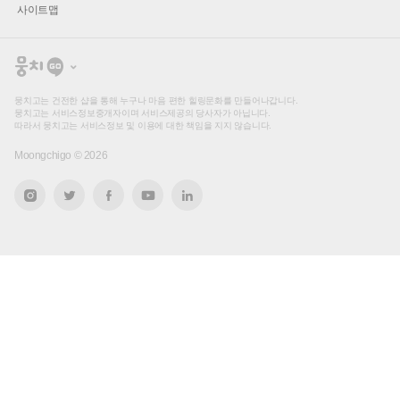
사이트맵
뭉
치
고
뭉치고는 건전한 샵을 통해 누구나 마음 편한 힐링문화를 만들어나갑니다.
뭉치고는 서비스정보중개자이며 서비스제공의 당사자가 아닙니다.
따라서 뭉치고는 서비스정보 및 이용에 대한 책임을 지지 않습니다.
Moongchigo ©
2026