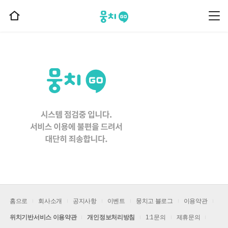
뭉치고
뭉
홈
치
으
고
메
로
뉴
이
동
홈으로
회사소개
공지사항
이벤트
뭉치고 블로그
이용약관
위치기반서비스 이용약관
개인정보처리방침
1:1문의
제휴문의