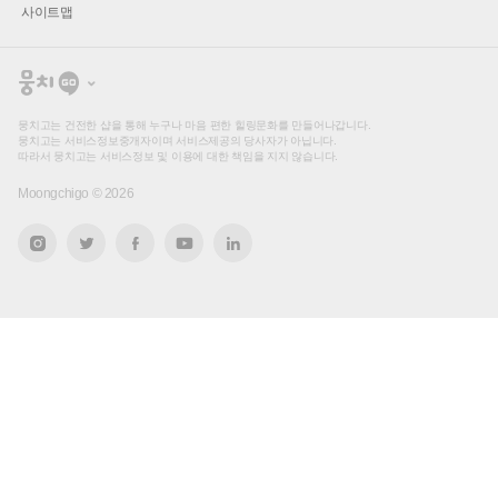
사이트맵
뭉
치
고
뭉치고는 건전한 샵을 통해 누구나 마음 편한 힐링문화를 만들어나갑니다.
뭉치고는 서비스정보중개자이며 서비스제공의 당사자가 아닙니다.
따라서 뭉치고는 서비스정보 및 이용에 대한 책임을 지지 않습니다.
Moongchigo ©
2026