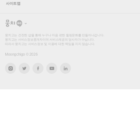
사이트맵
뭉
치
고
뭉치고는 건전한 샵을 통해 누구나 마음 편한 힐링문화를 만들어나갑니다.
뭉치고는 서비스정보중개자이며 서비스제공의 당사자가 아닙니다.
따라서 뭉치고는 서비스정보 및 이용에 대한 책임을 지지 않습니다.
Moongchigo ©
2026