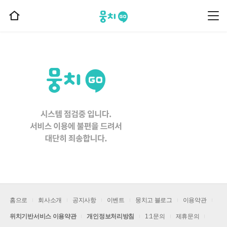
뭉치고
뭉
홈
치
으
고
메
로
뉴
이
동
홈으로
회사소개
공지사항
이벤트
뭉치고 블로그
이용약관
위치기반서비스 이용약관
개인정보처리방침
1:1문의
제휴문의