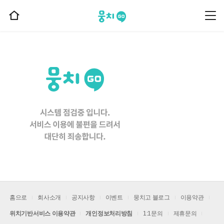
뭉치고
뭉
홈
치
으
고
메
로
뉴
이
동
홈으로
회사소개
공지사항
이벤트
뭉치고 블로그
이용약관
위치기반서비스 이용약관
개인정보처리방침
1:1문의
제휴문의