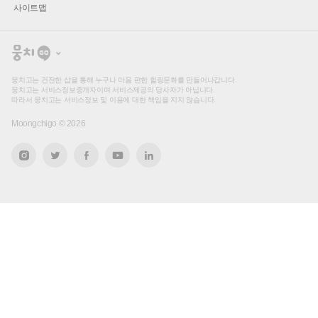
사이트맵
뭉
치
고
뭉치고는 건전한 샵을 통해 누구나 마음 편한 힐링문화를 만들어나갑니다.
뭉치고는 서비스정보중개자이며 서비스제공의 당사자가 아닙니다.
따라서 뭉치고는 서비스정보 및 이용에 대한 책임을 지지 않습니다.
Moongchigo ©
2026