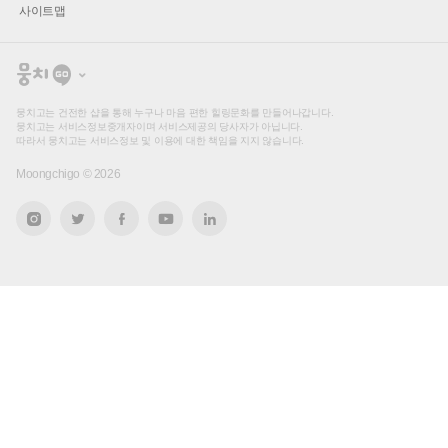
사이트맵
뭉
치
고
뭉치고는 건전한 샵을 통해 누구나 마음 편한 힐링문화를 만들어나갑니다.
뭉치고는 서비스정보중개자이며 서비스제공의 당사자가 아닙니다.
따라서 뭉치고는 서비스정보 및 이용에 대한 책임을 지지 않습니다.
Moongchigo ©
2026