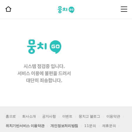
뭉치고
뭉
홈
치
으
고
메
로
뉴
이
동
홈으로
회사소개
공지사항
이벤트
뭉치고 블로그
이용약관
위치기반서비스 이용약관
개인정보처리방침
1:1문의
제휴문의