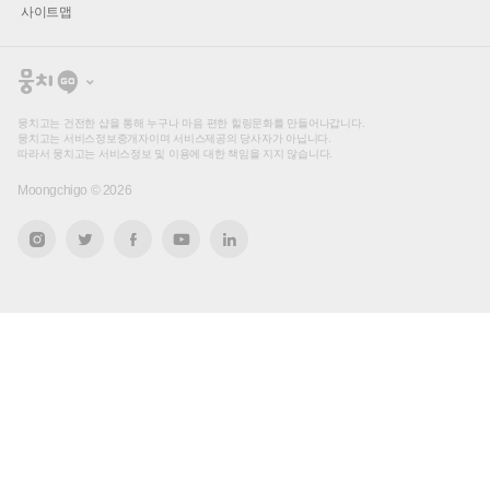
사이트맵
뭉
치
고
뭉치고는 건전한 샵을 통해 누구나 마음 편한 힐링문화를 만들어나갑니다.
뭉치고는 서비스정보중개자이며 서비스제공의 당사자가 아닙니다.
따라서 뭉치고는 서비스정보 및 이용에 대한 책임을 지지 않습니다.
Moongchigo ©
2026