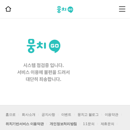
뭉치고
뭉
홈
치
으
고
메
로
뉴
이
동
홈으로
회사소개
공지사항
이벤트
뭉치고 블로그
이용약관
위치기반서비스 이용약관
개인정보처리방침
1:1문의
제휴문의