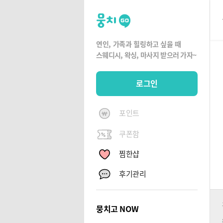
뭉
치
고
연인, 가족과 힐링하고 싶을 때
뭉
스웨디시, 왁싱,
마사지 받으러 가자~
치
G
로그인
O
포인트
쿠폰함
찜한샵
후기관리
뭉치고 NOW