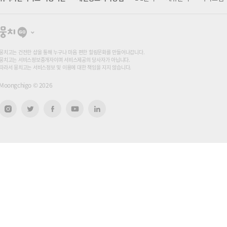
뭉
치
고
뭉치고는 건전한 샵을 통해 누구나 마음 편한 힐링문화를 만들어나갑니다.
뭉치고는 서비스정보중개자이며 서비스제공의 당사자가 아닙니다.
따라서 뭉치고는 서비스정보 및 이용에 대한 책임을 지지 않습니다.
Moongchigo ©
2026