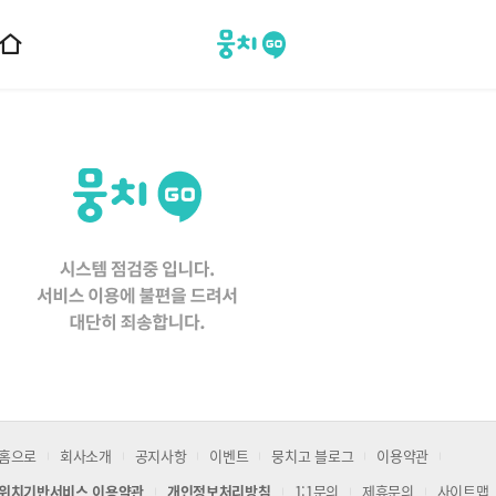
뭉치고
홈
으
로
이
동
홈으로
회사소개
공지사항
이벤트
뭉치고 블로그
이용약관
위치기반서비스 이용약관
개인정보처리방침
1:1문의
제휴문의
사이트맵