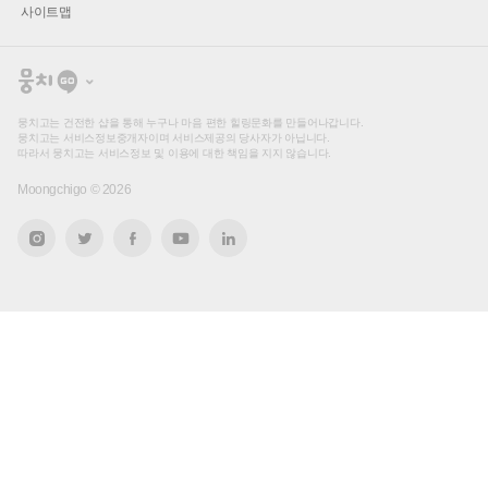
사이트맵
뭉
치
고
뭉치고는 건전한 샵을 통해 누구나 마음 편한 힐링문화를 만들어나갑니다.
뭉치고는 서비스정보중개자이며 서비스제공의 당사자가 아닙니다.
따라서 뭉치고는 서비스정보 및 이용에 대한 책임을 지지 않습니다.
Moongchigo ©
2026