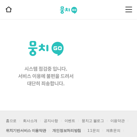
뭉치고
뭉
홈
치
으
고
메
로
뉴
이
동
홈으로
회사소개
공지사항
이벤트
뭉치고 블로그
이용약관
위치기반서비스 이용약관
개인정보처리방침
1:1문의
제휴문의