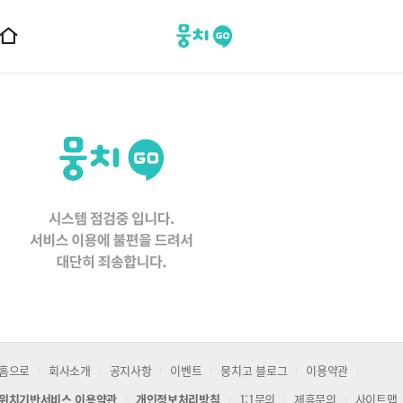
뭉치고
홈
으
로
이
동
홈으로
회사소개
공지사항
이벤트
뭉치고 블로그
이용약관
위치기반서비스 이용약관
개인정보처리방침
1:1문의
제휴문의
사이트맵