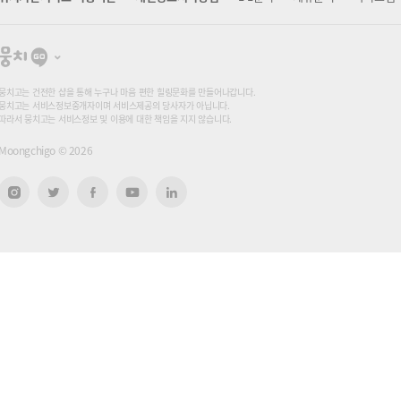
뭉
치
고
뭉치고는 건전한 샵을 통해 누구나 마음 편한 힐링문화를 만들어나갑니다.
뭉치고는 서비스정보중개자이며 서비스제공의 당사자가 아닙니다.
따라서 뭉치고는 서비스정보 및 이용에 대한 책임을 지지 않습니다.
Moongchigo ©
2026