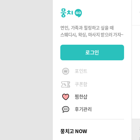
뭉
치
고
연인, 가족과 힐링하고 싶을 때
뭉
스웨디시, 왁싱,
마사지 받으러 가자~
치
G
로그인
O
포인트
쿠폰함
찜한샵
후기관리
뭉치고 NOW