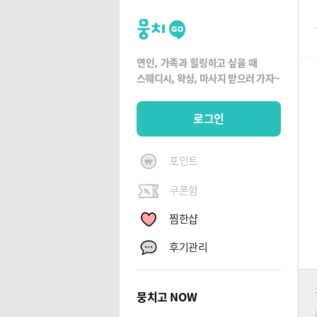
뭉
치
고
연인, 가족과 힐링하고 싶을 때
뭉
스웨디시, 왁싱,
마사지 받으러 가자~
치
G
로그인
O
포인트
쿠폰함
찜한샵
후기관리
뭉치고 NOW