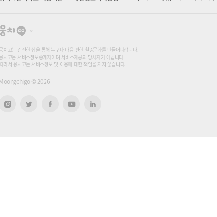
뭉
치
고
뭉치고는 건전한 샵을 통해 누구나 마음 편한 힐링문화를 만들어나갑니다.
뭉치고는 서비스정보중개자이며 서비스제공의 당사자가 아닙니다.
따라서 뭉치고는 서비스정보 및 이용에 대한 책임을 지지 않습니다.
Moongchigo ©
2026