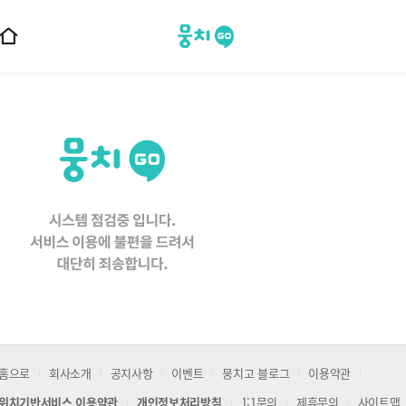
뭉치고
홈
으
로
이
동
홈으로
회사소개
공지사항
이벤트
뭉치고 블로그
이용약관
위치기반서비스 이용약관
개인정보처리방침
1:1문의
제휴문의
사이트맵