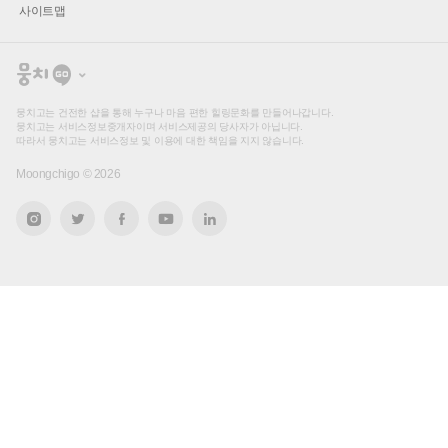
사이트맵
뭉
치
고
뭉치고는 건전한 샵을 통해 누구나 마음 편한 힐링문화를 만들어나갑니다.
뭉치고는 서비스정보중개자이며 서비스제공의 당사자가 아닙니다.
따라서 뭉치고는 서비스정보 및 이용에 대한 책임을 지지 않습니다.
Moongchigo ©
2026