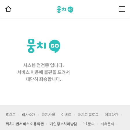
뭉치고
뭉
홈
치
으
고
메
로
뉴
이
동
홈으로
회사소개
공지사항
이벤트
뭉치고 블로그
이용약관
위치기반서비스 이용약관
개인정보처리방침
1:1문의
제휴문의