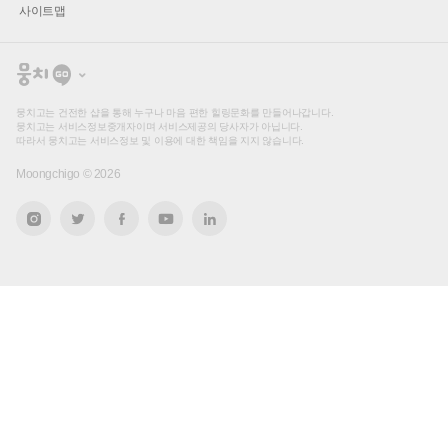
사이트맵
뭉
치
고
뭉치고는 건전한 샵을 통해 누구나 마음 편한 힐링문화를 만들어나갑니다.
뭉치고는 서비스정보중개자이며 서비스제공의 당사자가 아닙니다.
따라서 뭉치고는 서비스정보 및 이용에 대한 책임을 지지 않습니다.
Moongchigo ©
2026