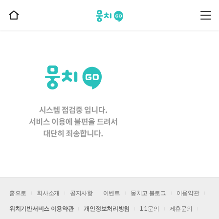
뭉치고
뭉
홈
치
으
고
메
로
뉴
이
동
홈으로
회사소개
공지사항
이벤트
뭉치고 블로그
이용약관
위치기반서비스 이용약관
개인정보처리방침
1:1문의
제휴문의