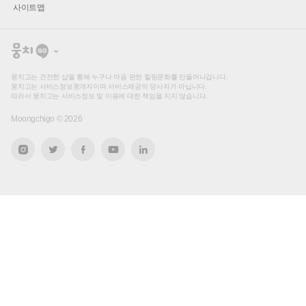
사이트맵
뭉
치
고
뭉치고는 건전한 샵을 통해 누구나 마음 편한 힐링문화를 만들어나갑니다.
뭉치고는 서비스정보중개자이며 서비스제공의 당사자가 아닙니다.
따라서 뭉치고는 서비스정보 및 이용에 대한 책임을 지지 않습니다.
Moongchigo ©
2026