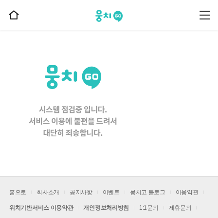
뭉치고
뭉
홈
치
으
고
메
로
뉴
이
동
홈으로
회사소개
공지사항
이벤트
뭉치고 블로그
이용약관
위치기반서비스 이용약관
개인정보처리방침
1:1문의
제휴문의