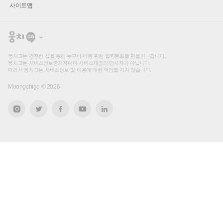
사이트맵
뭉
치
고
뭉치고는 건전한 샵을 통해 누구나 마음 편한 힐링문화를 만들어나갑니다.
뭉치고는 서비스정보중개자이며 서비스제공의 당사자가 아닙니다.
따라서 뭉치고는 서비스정보 및 이용에 대한 책임을 지지 않습니다.
Moongchigo ©
2026