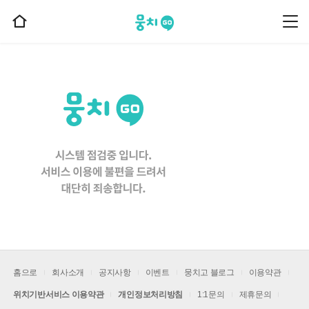
뭉치고
뭉
홈
치
으
고
메
로
뉴
이
동
홈으로
회사소개
공지사항
이벤트
뭉치고 블로그
이용약관
위치기반서비스 이용약관
개인정보처리방침
1:1문의
제휴문의