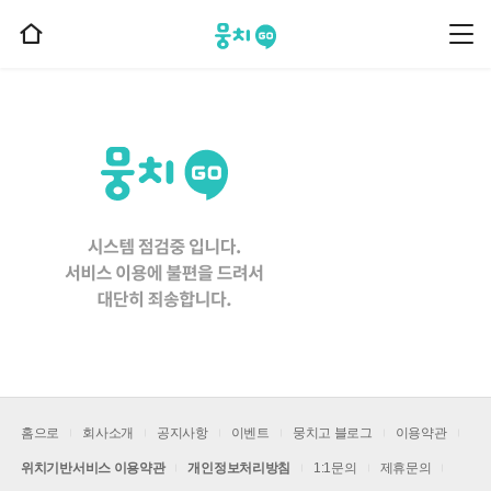
뭉치고
뭉
홈
치
으
고
메
로
뉴
이
동
홈으로
회사소개
공지사항
이벤트
뭉치고 블로그
이용약관
위치기반서비스 이용약관
개인정보처리방침
1:1문의
제휴문의