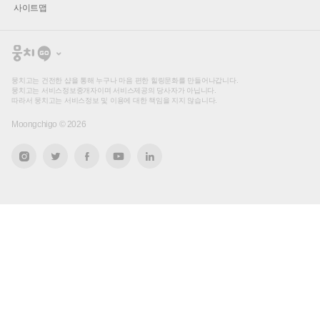
사이트맵
뭉
치
고
뭉치고는 건전한 샵을 통해 누구나 마음 편한 힐링문화를 만들어나갑니다.
뭉치고는 서비스정보중개자이며 서비스제공의 당사자가 아닙니다.
따라서 뭉치고는 서비스정보 및 이용에 대한 책임을 지지 않습니다.
Moongchigo ©
2026